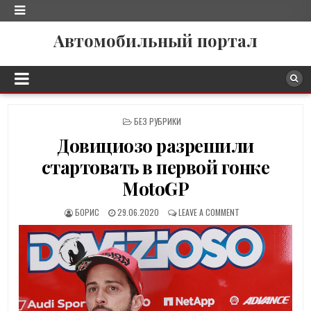
Автомобильный портал
P
БЕЗ РУБРИКИ
O
Довициозо разрешили
S
T
стартовать в первой гонке
E
D
MotoGP
I
N
БОРИС
29.06.2020
LEAVE A COMMENT