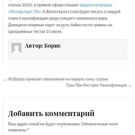
сезона-2020, в прямом эфире покажет
видеоплатформа
«Моторспорт.ТВ»
. А Motorsport.com будет писать о каждой
гонке и квалификации предстоящего чемпионата мира.
Довициозо впервые сядет за руль байка после травмы на
однодневных тестах 15 июля.
Автор:
Борис
← Williams привезет обновления на первую гонку сезона
Н
Гран При Австрии: Квалификация →
а
в
и
Добавить комментарий
г
Ваш адрес email не будет опубликован.
Обязательные поля
а
помечены
*