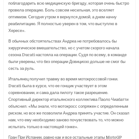
поблагодарить всю медицинскую бригаду, которая очень быстро
провела операцию. Боль совсем несильная, это вселяет
оптимизм. Сегодня утром я вернулся домой, а днем начну
реабилитацию. Я полностью уверен в том, что выступлю в
Хересе».
В обычных обстоятельствах Андреа не потребовалось бы
хирургическое вмешательство, но с учетом скорого начала
сезона Ducati настояла на операции. Судя по всему, в команде
были уверены, что без операции Довициозо дольше не смог бы
сесть за руль.
Итальянец получил травму во время мотокроссовой гонки.
Ducati была в курсе, что ее гонщик участвует в этом
соревновании, и сама дала пилоту такое разрешение.
Спортивный директор итальянского коллектива Паоло Чиабатти
объяснил: «Мы знали, что мотокросс сопряжен с определенным
риском, но все же позволили Андреа принять участие. Он сказал
нам, что ему необходимо заново почувствовать то, что можно
испытать только в настоящей гонке».
Гран При Испании, равно как и все остальные этапы MotoGP