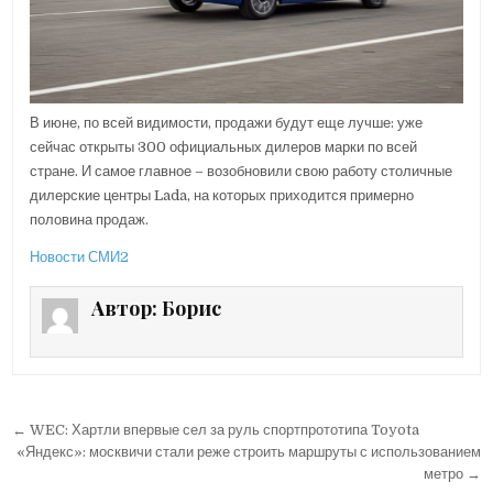
В июне, по всей видимости, продажи будут еще лучше: уже
сейчас открыты 300 официальных дилеров марки по всей
стране. И самое главное – возобновили свою работу столичные
дилерские центры Lada, на которых приходится примерно
половина продаж.
Новости СМИ2
Автор:
Борис
← WEC: Хартли впервые сел за руль спортпрототипа Toyota
Н
«Яндекс»: москвичи стали реже строить маршруты с использованием
а
метро →