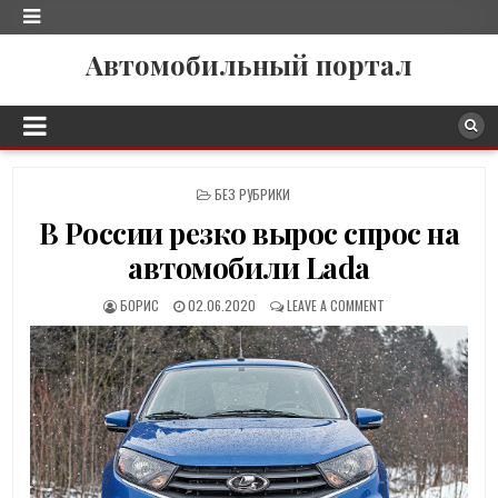
Автомобильный портал
P
БЕЗ РУБРИКИ
O
В России резко вырос спрос на
S
T
автомобили Lada
E
D
БОРИС
02.06.2020
LEAVE A COMMENT
I
N