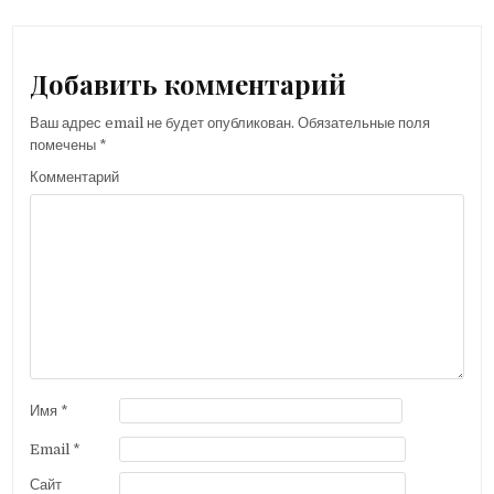
в
и
г
Добавить комментарий
а
Ваш адрес email не будет опубликован.
Обязательные поля
ц
помечены
*
и
Комментарий
я
п
о
з
а
п
и
с
Имя
*
я
Email
*
м
Сайт