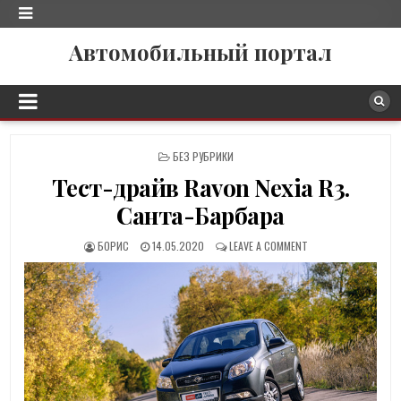
Автомобильный портал
P
БЕЗ РУБРИКИ
O
Тест-драйв Ravon Nexia R3.
S
T
Санта-Барбара
E
D
БОРИС
14.05.2020
LEAVE A COMMENT
I
N