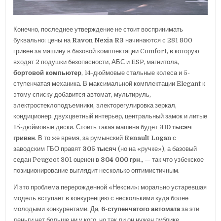
Конечно, последнее утверждение не стоит воспринимать
буквально: цены на
Ravon Nexia R3
начинаются с 281 800
гривен за машину в базовой комплектации Comfort, в которую
входят 2 подушки безопасности, АБС и ESP, магнитола,
бортовой компьютер
, 14-дюймовые стальные колеса и 5-
ступенчатая механика. В максимальной комплектации Elegant к
этому списку добавится автомат, мультируль,
электростеклоподъемники, электорегулировка зеркал,
кондиционер, двухцветный интерьер, центральный замок и литые
15-дюймовые диски. Стоить такая машина будет
310 тысяч
гривен
. В то же время, за румынский
Renault Logan
с
заводским ГБО правят
305 тысяч
(но на «ручке»), а базовый
седан Peugeot 301 оценен в
304 000 грн.
, — так что узбекское
позиционирование выглядит несколько оптимистичным.
И это проблема перерожденной «Нексии»: морально устаревшая
модель вступает в конкуренцию с несколькими куда более
молодыми конкурентами. Да,
6-ступенчатого автомата
за эти
деньги нет больше ни у кого, но так ли он нужен публике,