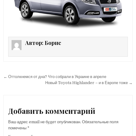
Автор:
Борис
← Оттолкнемся от дна? Что собрали в Украине в апреле
Н
Новый Toyota Highlander – и в Европе тоже →
а
в
и
Добавить комментарий
г
Ваш адрес email не будет опубликован.
Обязательные поля
а
помечены
*
ц