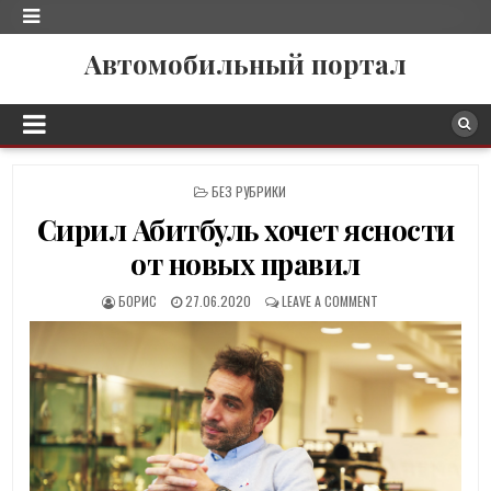
Автомобильный портал
P
БЕЗ РУБРИКИ
O
Сирил Абитбуль хочет ясности
S
T
от новых правил
E
D
БОРИС
27.06.2020
LEAVE A COMMENT
I
N