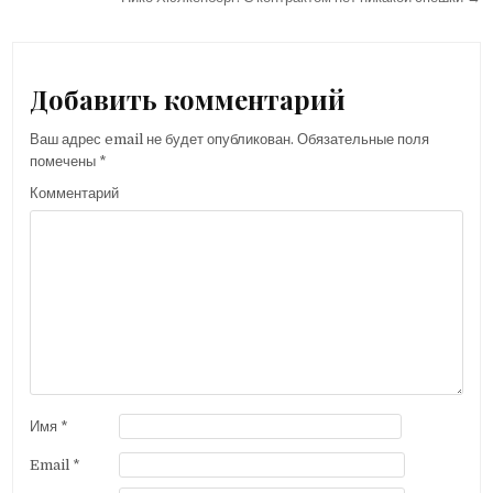
а
в
и
Добавить комментарий
г
Ваш адрес email не будет опубликован.
Обязательные поля
а
помечены
*
ц
Комментарий
и
я
п
о
з
а
п
и
Имя
*
с
Email
*
я