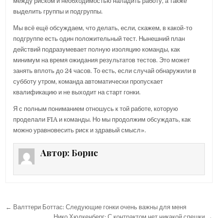
между риском и необходимостью наладить работу, а также
выделить группы и подгруппы.
Мы всё ещё обсуждаем, что делать, если, скажем, в какой-то
подгруппе есть один положительный тест. Нынешний план
действий подразумевает полную изоляцию команды, как
минимум на время ожидания результатов тестов. Это может
занять вплоть до 24 часов. То есть, если случай обнаружили в
субботу утром, команда автоматически пропускает
квалификацию и не выходит на старт гонки.
Я с полным пониманием отношусь к той работе, которую
проделали FIA и команды. Но мы продолжим обсуждать, как
можно уравновесить риск и здравый смысл».
Автор:
Борис
← Валттери Боттас: Следующие гонки очень важны для меня
Н
Нико Хюлкенберг: С контрактом нет никакой спешки →