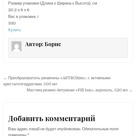
Размер упаковки (Длина х Ширина х Высота), см
20.2 x 6 x 6
Вес в упаковке, г
330
Купить
Автор:
Борис
← Преобразователь ржавчины «ASTROhim», с активными
Н
кристаллогидратами, 500 мл
а
Мастика резино-битумная «Fill Inn», аэрозоль, 520 мл →
в
и
г
Добавить комментарий
а
Ваш адрес email не будет опубликован.
Обязательные поля
ц
помечены
*