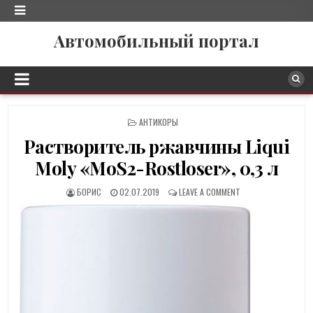
Автомобильный портал
P
АНТИКОРЫ
O
Растворитель ржавчины Liqui
S
T
Moly «MoS2-Rostloser», 0,3 л
E
D
БОРИС
02.07.2019
LEAVE A COMMENT
I
N