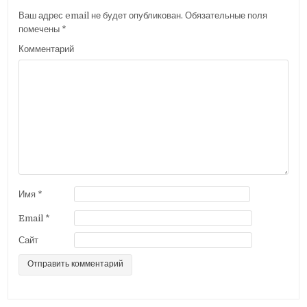
г
Ваш адрес email не будет опубликован.
Обязательные поля
а
помечены
*
ц
Комментарий
и
я
п
о
з
а
п
и
Имя
*
с
Email
*
я
Сайт
м