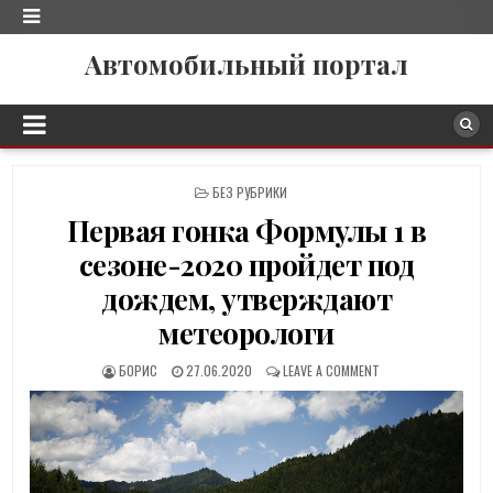
Автомобильный портал
P
БЕЗ РУБРИКИ
O
Первая гонка Формулы 1 в
S
T
сезоне-2020 пройдет под
E
D
дождем, утверждают
I
метеорологи
N
БОРИС
27.06.2020
LEAVE A COMMENT