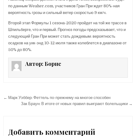
по данным Weaher.com, участников Гран При ждет 80%-ная
вероятность грозы и сильный ветер скоростью 9 км/ч.
Второй этап Формулы 1 сезона-2020 пройдет на той же трассе в
Шпильберге, что и первый. Прогноз погоды предсказывает, что и
следующий Гран При может стать дождевым: вероятность
осадков на уик-энд 10-12 июля также колеблется в диапазоне от
50% до 80%.
Автор:
Борис
← Марк Уэббер: Феттель по-прежнему на многое способен
Н
Зак Браун: В итоге от новых правил выиграют болельщики →
а
в
и
Добавить комментарий