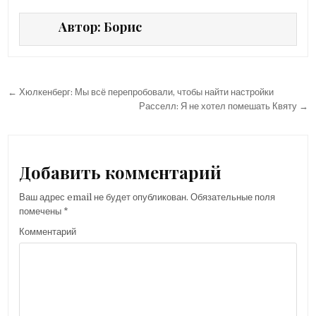
Автор:
Борис
← Хюлкенберг: Мы всё перепробовали, чтобы найти настройки
Н
Расселл: Я не хотел помешать Квяту →
а
в
и
Добавить комментарий
г
Ваш адрес email не будет опубликован.
Обязательные поля
а
помечены
*
ц
Комментарий
и
я
п
о