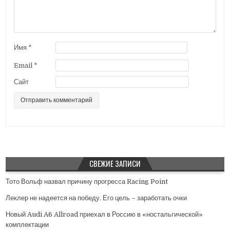
з
а
п
и
Имя
*
с
Email
*
я
Сайт
м
СВЕЖИЕ ЗАПИСИ
Тото Вольф назвал причину прогресса Racing Point
Леклер не надеется на победу. Его цель – заработать очки
Новый Audi A6 Allroad приехал в Россию в «ностальгической»
комплектации