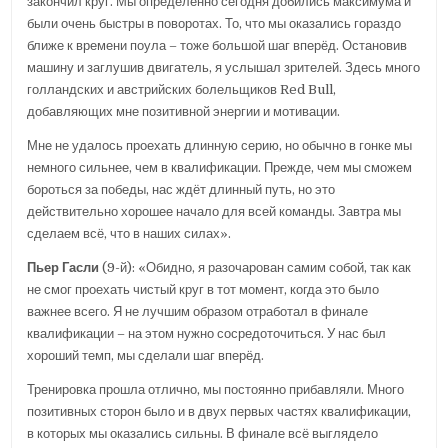
закончил круг. Мы определённо сегодня добились максимума и
были очень быстры в поворотах. То, что мы оказались гораздо
ближе к времени поула – тоже большой шаг вперёд. Остановив
машину и заглушив двигатель, я услышал зрителей. Здесь много
голландских и австрийских болельщиков Red Bull,
добавляющих мне позитивной энергии и мотивации.
Мне не удалось проехать длинную серию, но обычно в гонке мы
немного сильнее, чем в квалификации. Прежде, чем мы сможем
бороться за победы, нас ждёт длинный путь, но это
действительно хорошее начало для всей команды. Завтра мы
сделаем всё, что в наших силах».
Пьер Гасли
(9-й): «Обидно, я разочарован самим собой, так как
не смог проехать чистый круг в тот момент, когда это было
важнее всего. Я не лучшим образом отработал в финале
квалификации – на этом нужно сосредоточиться. У нас был
хороший темп, мы сделали шаг вперёд.
Тренировка прошла отлично, мы постоянно прибавляли. Много
позитивных сторон было и в двух первых частях квалификации,
в которых мы оказались сильны. В финале всё выглядело