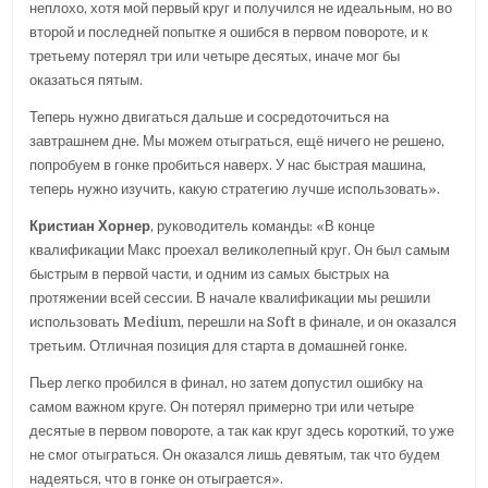
неплохо, хотя мой первый круг и получился не идеальным, но во
второй и последней попытке я ошибся в первом повороте, и к
третьему потерял три или четыре десятых, иначе мог бы
оказаться пятым.
Теперь нужно двигаться дальше и сосредоточиться на
завтрашнем дне. Мы можем отыграться, ещё ничего не решено,
попробуем в гонке пробиться наверх. У нас быстрая машина,
теперь нужно изучить, какую стратегию лучше использовать».
Кристиан Хорнер
, руководитель команды: «В конце
квалификации Макс проехал великолепный круг. Он был самым
быстрым в первой части, и одним из самых быстрых на
протяжении всей сессии. В начале квалификации мы решили
использовать Medium, перешли на Soft в финале, и он оказался
третьим. Отличная позиция для старта в домашней гонке.
Пьер легко пробился в финал, но затем допустил ошибку на
самом важном круге. Он потерял примерно три или четыре
десятые в первом повороте, а так как круг здесь короткий, то уже
не смог отыграться. Он оказался лишь девятым, так что будем
надеяться, что в гонке он отыграется».