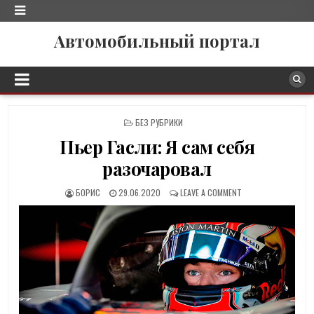
Автомобильный портал
P
БЕЗ РУБРИКИ
O
Пьер Гасли: Я сам себя
S
T
разочаровал
E
D
БОРИС
29.06.2020
LEAVE A COMMENT
I
N