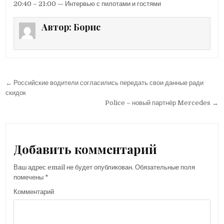
20:40 – 21:00 — Интервью с пилотами и гостями
Автор:
Борис
← Российские водители согласились передать свои данные ради
Н
скидок
а
Police – новый партнёр Mercedes →
в
и
г
Добавить комментарий
а
Ваш адрес email не будет опубликован.
Обязательные поля
ц
помечены
*
и
Комментарий
я
п