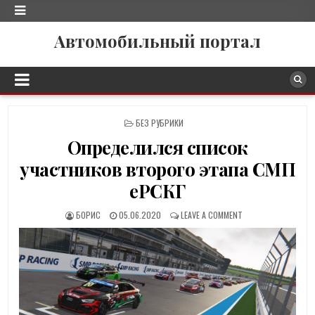
Автомобильный портал
P
БЕЗ РУБРИКИ
O
Определился список
S
T
участников второго этапа СМП
E
D
еРСКГ
I
N
БОРИС
05.06.2020
LEAVE A COMMENT