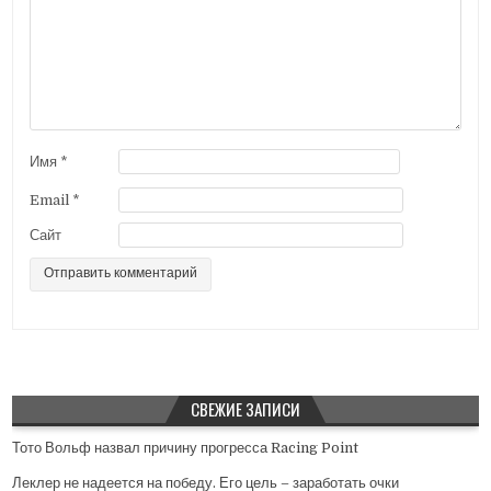
о
з
а
п
и
с
Имя
*
я
Email
*
м
Сайт
СВЕЖИЕ ЗАПИСИ
Тото Вольф назвал причину прогресса Racing Point
Леклер не надеется на победу. Его цель – заработать очки