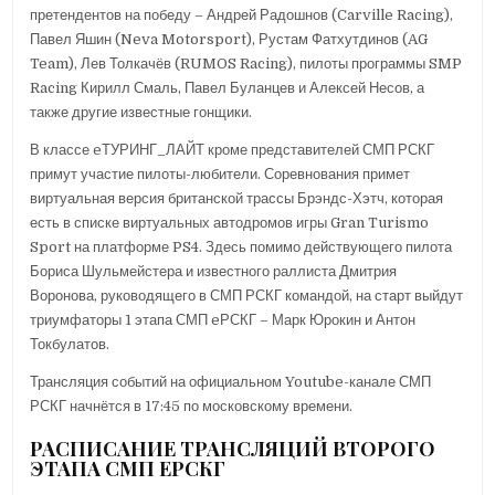
претендентов на победу – Андрей Радошнов (Carville Racing),
Павел Яшин (Neva Motorsport), Рустам Фатхутдинов (AG
Team), Лев Толкачёв (RUMOS Racing), пилоты программы SMP
Racing Кирилл Смаль, Павел Буланцев и Алексей Несов, а
также другие известные гонщики.
В классе eТУРИНГ_ЛАЙТ кроме представителей СМП РСКГ
примут участие пилоты-любители. Соревнования примет
виртуальная версия британской трассы Брэндс-Хэтч, которая
есть в списке виртуальных автодромов игры Gran Turismo
Sport на платформе PS4. Здесь помимо действующего пилота
Бориса Шульмейстера и известного раллиста Дмитрия
Воронова, руководящего в СМП РСКГ командой, на старт выйдут
триумфаторы 1 этапа СМП eРСКГ – Марк Юрокин и Антон
Токбулатов.
Трансляция событий на официальном Youtube-канале СМП
РСКГ начнётся в 17:45 по московскому времени.
РАСПИСАНИЕ ТРАНСЛЯЦИЙ ВТОРОГО
ЭТАПА СМП ЕРСКГ