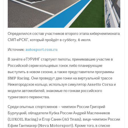
Определился состав участников второго этапа киберчемпионата
СМП еРСКГ, который пройдёт в субботу, 6 июля.
Источник:
autosport.com.ru
В зачёте eТУРИНГ стартуют пилоты, принимавшие участие в
Российской серии кольцевых гонок либо планирующие
выступить в новом сезоне, а также представители программы
SMP Racing. Они проведут две гонки на виртуальной трассе
Нижегородское кольцо, используя симулятор Assetto Corsa и
модели автомобилей, знакомые по гонкам российского
турингового первенства.
Среди опытных спортсменов – чемпион России Григорий
Бурлуцкий, обладатели Кубка России Андрей Масленников
(LUKOIL Racing) и Егор Санин (AG Team), вице-чемпион России
Ефим Гантмахер (Neva Motorsport). Кроме того, в списке