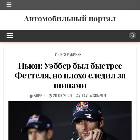
Автомобильный портал
P
БЕЗ РУБРИКИ
O
Ньюи: Уэббер был быстрее
S
T
Феттеля, но плохо следил за
E
D
шинами
I
N
БОРИС
20.06.2020
LEAVE A COMMENT