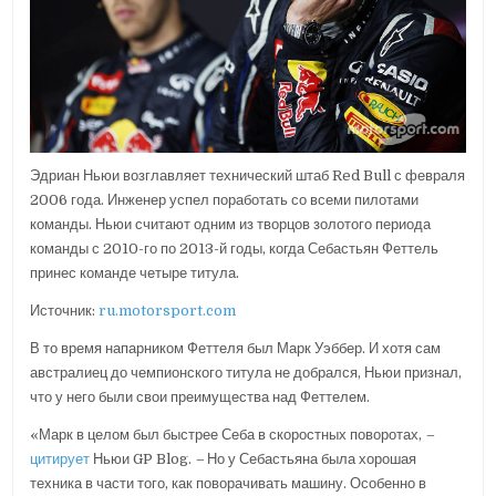
Эдриан Ньюи возглавляет технический штаб Red Bull с февраля
2006 года. Инженер успел поработать со всеми пилотами
команды. Ньюи считают одним из творцов золотого периода
команды с 2010-го по 2013-й годы, когда Себастьян Феттель
принес команде четыре титула.
Источник:
ru.motorsport.com
В то время напарником Феттеля был Марк Уэббер. И хотя сам
австралиец до чемпионского титула не добрался, Ньюи признал,
что у него были свои преимущества над Феттелем.
«Марк в целом был быстрее Себа в скоростных поворотах,
–
цитирует
Ньюи GP Blog.
–
Но у Себастьяна была хорошая
техника в части того, как поворачивать машину. Особенно в