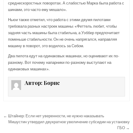
среднескоростных поворотах. А слабостью Марка была работа с
шинами, это часто ему мешало».
Ньюи также отметил, что работа с этими двумя пилотами
требовала разных настроек машины: «Феттель любит, чтобы
задняя часть машины была стабильна, а Уэббер предпочитает
поменьше стабильности. Он не очень напрягался, направляя
машину в поворот, это водилось за Себом.
Два пилота едут на одинаковых машинах, но оценивают их по-
разному. Вот почему напарники по-разному выступают на
одинаковых машинах».
Автор:
Борис
← Штайнер: Если нет уверенности, не нужно наказывать
Н
Мишустин утвердил двукратное увеличение субсидии на установку
а
ГБО →