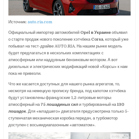
Источник:
auto.ria.com
Официальный импортер автомобилей
Opel в Украине
объявил
о старте продаж нового поколение хэтчбека
Corsa
, который уже
побывал на тест-драйве AUTO.RIA. На нашем рынке модель
будет предлагаться в нескольких комплектациях с
атмосферным или наддувным бензиновым мотором. А вот
дизельных и электрических модификаций новой «Корсы» к нам
пока не привезли.
Что же касается доступных для нашего рынка агрегатов, то,
несмотря на немецкую прописку бренда, под капотом хэтчбека
будут установлены французские 1,2-литровые моторы:
атмосферный на
75 лошадиных сил
и турбированный на
130
лошадок
. Для «младшего» двигателя предусмотрена только 5-
ступенчатая механическая коробка передач, а турбомотор
доступен с восьмидиапазонным «автоматом».