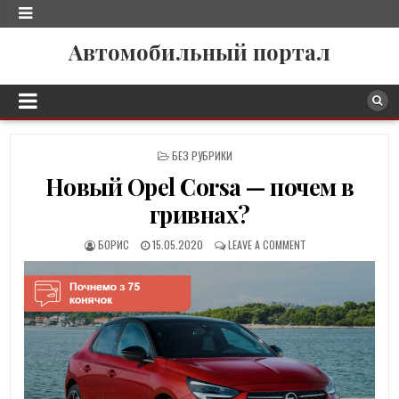
Автомобильный портал
P
БЕЗ РУБРИКИ
O
Новый Opel Corsa — почем в
S
T
гривнах?
E
D
БОРИС
15.05.2020
LEAVE A COMMENT
I
N