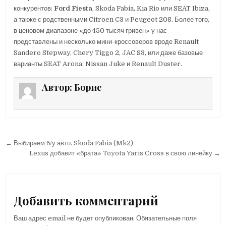
конкурентов:
Ford Fiesta
, Skoda Fabia, Kia Rio или SEAT Ibiza,
а также с родственными Citroen C3 и Peugeot 208. Более того,
в ценовом диапазоне «до 450 тысяч гривен» у нас
представлены и несколько мини-кроссоверов вроде Renault
Sandero Stepway, Chery Tiggo 2, JAC S3, или даже базовые
варианты SEAT Arona, Nissan Juke и Renault Duster.
Автор:
Борис
← Выбираем б/у авто. Skoda Fabia (Mk2)
Н
Lexus добавит «брата» Toyota Yaris Cross в свою линейку →
а
в
и
Добавить комментарий
г
Ваш адрес email не будет опубликован.
Обязательные поля
а