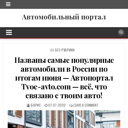
Автомобильный портал
P
БЕЗ РУБРИКИ
O
Названы самые популярные
S
T
автомобили в России по
E
D
итогам июня — Автопортал
I
Tvoe-avto.com — всё, что
N
связано с твоим авто!
БОРИС
07.07.2020
LEAVE A COMMENT