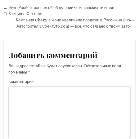
← Нико Росберг заявил об обнулении чемпионских титулов
Н
Себастьяна Феттеля
а
Компания Chery в июне увеличила продажи в России на 28% —
Автопортал Tvoe-avto.com — всё, что связано с твоим авто! →
в
и
г
Добавить комментарий
а
ц
Ваш адрес email не будет опубликован.
Обязательные поля
и
помечены
*
я
Комментарий
п
о
з
а
п
и