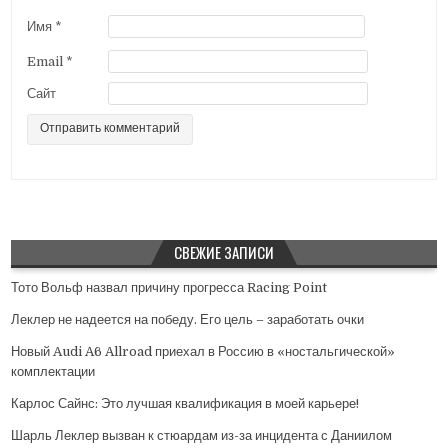
с
Имя
*
я
Email
*
м
Сайт
СВЕЖИЕ ЗАПИСИ
Тото Вольф назвал причину прогресса Racing Point
Леклер не надеется на победу. Его цель – заработать очки
Новый Audi A6 Allroad приехал в Россию в «ностальгической»
комплектации
Карлос Сайнс: Это лучшая квалификация в моей карьере!
Шарль Леклер вызван к стюардам из-за инцидента с Даниилом