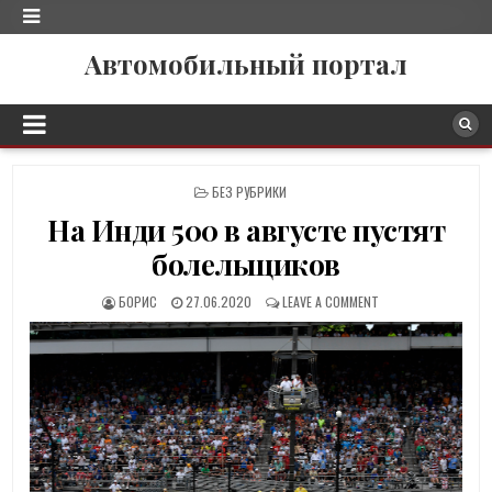
Автомобильный портал
P
БЕЗ РУБРИКИ
O
На Инди 500 в августе пустят
S
T
болельщиков
E
D
БОРИС
27.06.2020
LEAVE A COMMENT
I
N