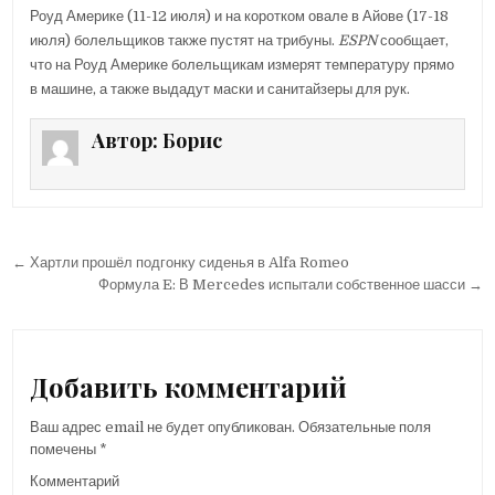
Роуд Америке (11-12 июля) и на коротком овале в Айове (17-18
июля) болельщиков также пустят на трибуны.
ESPN
сообщает,
что на Роуд Америке болельщикам измерят температуру прямо
в машине, а также выдадут маски и санитайзеры для рук.
Автор:
Борис
← Хартли прошёл подгонку сиденья в Alfa Romeo
Н
Формула E: В Mercedes испытали собственное шасси →
а
в
и
Добавить комментарий
г
Ваш адрес email не будет опубликован.
Обязательные поля
а
помечены
*
ц
Комментарий