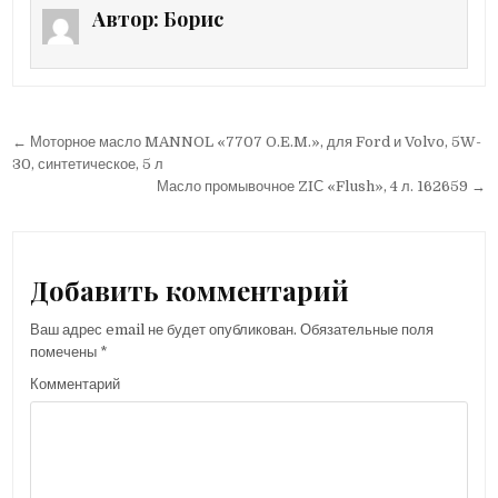
Автор:
Борис
← Моторное масло MANNOL «7707 O.E.M.», для Ford и Volvo, 5W-
Н
30, синтетическое, 5 л
а
Масло промывочное ZIС «Flush», 4 л. 162659 →
в
и
г
Добавить комментарий
а
Ваш адрес email не будет опубликован.
Обязательные поля
ц
помечены
*
и
Комментарий
я
п
о