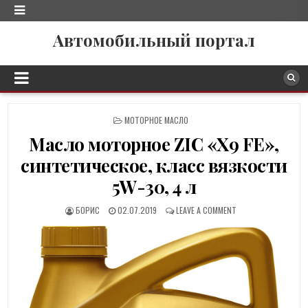
Автомобильный портал
P
МОТОРНОЕ МАСЛО
O
Масло моторное ZIC «X9 FE»,
S
T
синтетическое, класс вязкости
E
D
5W-30, 4 л
I
N
БОРИС
02.07.2019
LEAVE A COMMENT