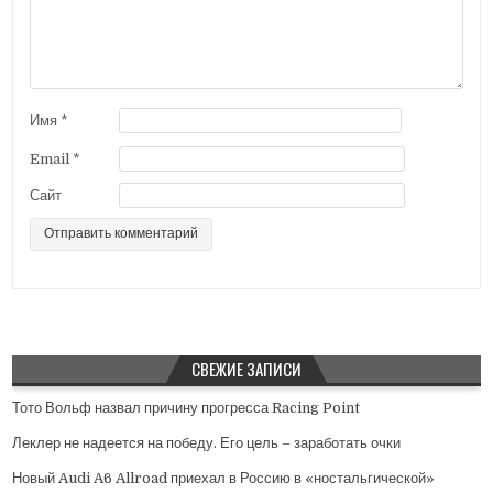
з
а
п
и
с
Имя
*
я
Email
*
м
Сайт
СВЕЖИЕ ЗАПИСИ
Тото Вольф назвал причину прогресса Racing Point
Леклер не надеется на победу. Его цель – заработать очки
Новый Audi A6 Allroad приехал в Россию в «ностальгической»