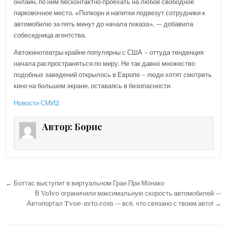
онлайн, по ним бесконтактно проехать на любое свободное
парковочное место. «Попкорн и напитки подвезут сотрудники к
автомобилю за пять минут до начала показа», — добавила
собеседница агентства.
Автокинотеатры крайне популярны с США – оттуда тенденция
начала распространяться по миру. Не так давно множество
подобных заведений открылось в Европе – люди хотят смотреть
кино на большом экране, оставаясь в безопасности.
Новости СМИ2
Автор:
Борис
← Боттас выступит в виртуальном Гран При Монако
Н
В Volvo ограничили максимальную скорость автомобилей —
а
Автопортал Tvoe-avto.com — всё, что связано с твоим авто! →
в