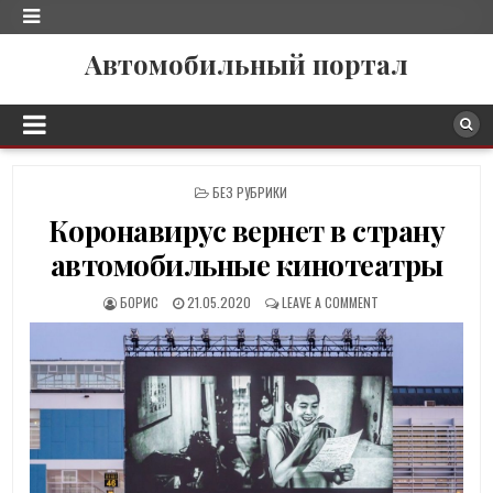
Автомобильный портал
P
БЕЗ РУБРИКИ
O
Коронавирус вернет в страну
S
T
автомобильные кинотеатры
E
D
БОРИС
21.05.2020
LEAVE A COMMENT
I
N