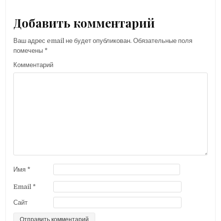
и
г
Добавить комментарий
а
Ваш адрес email не будет опубликован.
Обязательные поля
ц
помечены
*
и
Комментарий
я
п
о
з
а
п
и
с
Имя
*
я
Email
*
м
Сайт