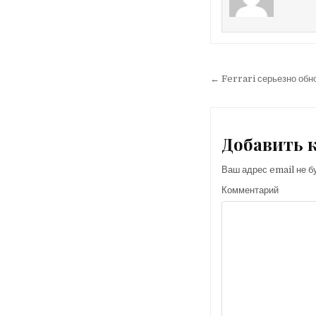
← Ferrari серьезно обно
Н
а
в
Добавить 
и
г
Ваш адрес email не б
а
Комментарий
ц
и
я
п
о
з