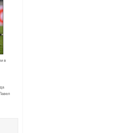
ли в
нда
 Павел