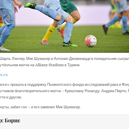
 Шарль Леклер, Мик Шумахер и Антонио Джовинацци в понедельник сыгра
тбольном матче на Allianz Stadium в Турине.
s.ru
Cuore» прошла в поддержку Пьемонтского фонда исследований рака и Фо
астников благотворительного матча – Криштиану Роналду, Андреа Пирло,
ти и другие.
нуты, забил гол – и его заменил Мик Шумахер.
р:
Борис