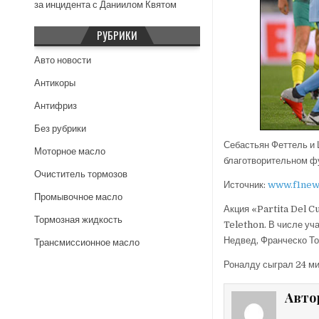
за инцидента с Даниилом Квятом
РУБРИКИ
Авто новости
Антикоры
Антифриз
Без рубрики
Себастьян Феттель и
Моторное масло
благотворительном фу
Очиститель тормозов
Источник:
www.f1new
Промывочное масло
Акция «Partita Del 
Тормозная жидкость
Telethon. В числе уч
Недвед, Франческо Тот
Трансмиссионное масло
Роналду сыграл 24 ми
Авто