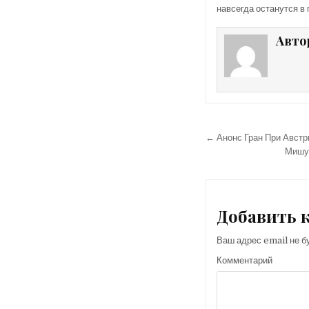
навсегда останутся в
Авто
← Анонс Гран При Австр
Н
Мишус
а
в
и
Добавить 
г
Ваш адрес email не б
а
ц
Комментарий
и
я