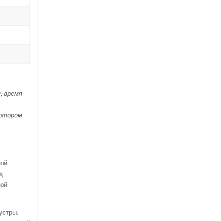
; время
котором
ной
д
ной
устры.