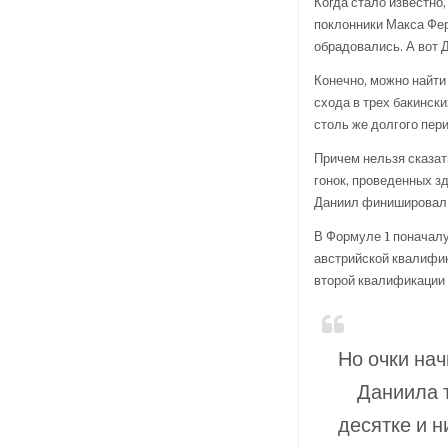
Когда стало известно,
поклонники Макса Фер
обрадовались. А вот 
Конечно, можно найти 
схода в трех бакински
столь же долгого пер
Причем нельзя сказат
гонок, проведенных з
Даниил финишировал
В Формуле 1 поначалу
австрийской квалифик
второй квалификации 
Но очки нач
Даниила т
десятке и н