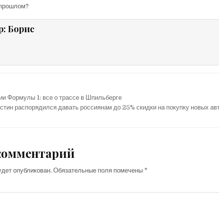
 прошлом?
р:
Борис
ии Формулы 1: все о трассе в Шпильберге
тин распорядился давать россиянам до 25% скидки на покупку новых а
комментарий
удет опубликован.
Обязательные поля помечены
*