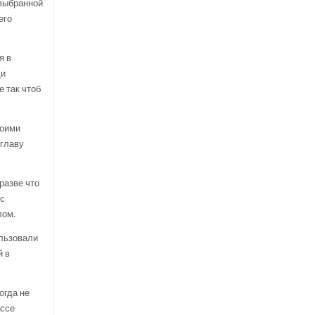
 выбранной
его
я в
ди
е так чтоб
воими
 главу
разве что
 с
лом.
ользовали
й в
огда не
ассе