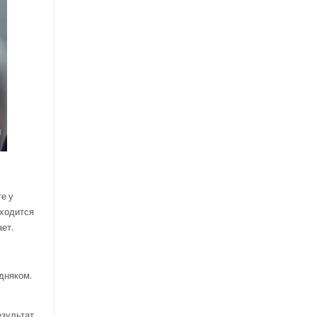
те у
иходится
ает.
едняком.
езультат