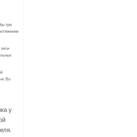
 бы три
протяжении
 пяти
альных
ой
ня. Во
ка у
ой
еля.