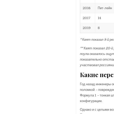
2016
Пит-лейн
2017
14
2019
8
* Квят показал 8-й 
** Квят показал 20-й
поула оказалось ощу
показательно отстав
участвовал россиянин
Какие перс
Год назад инженеры о
поломкой
–
поврежден
Формула 1
–
тонкая шт
конфигурации.
Однако и с целыми во