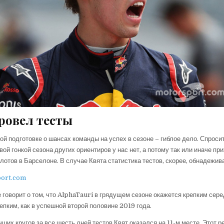
ровел тесты
ой подготовке о шансах команды на успех в сезоне – гиблое дело. Спроси
вой гонкой сезона других ориентиров у нас нет, а потому так или иначе пр
лотов в Барселоне. В случае Квята статистика тестов, скорее, обнадежив
port.com
 говорит о том, что AlphaTauri в грядущем сезоне окажется крепким сер
епким, как в успешной второй половине 2019 года.
ших кругов за все шесть дней тестов Квят оказался на 11-м месте. Этот р