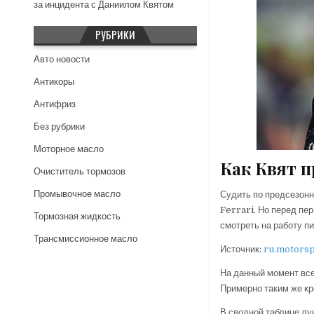
за инцидента с Даниилом Квятом
РУБРИКИ
Авто новости
Антикоры
Антифриз
Без рубрики
Моторное масло
Как Квят п
Очиститель тормозов
Промывочное масло
Судить по предсезонн
Ferrari. Но перед пер
Тормозная жидкость
смотреть на работу пи
Трансмиссионное масло
Источник:
ru.motors
На данный момент все
Примерно таким же кр
В сводной таблице луч