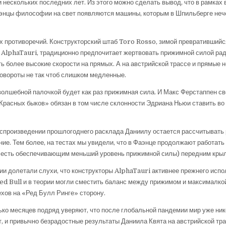
 нескольких последних лет. Из этого можно сделать вывод, что в рамках
аэнцы философии на свет появляются машины, которым в Шпильберге неч
х противоречий. Конструкторский штаб Toro Rosso, зимой превратившийс
 AlphaTauri, традиционно предпочитает жертвовать прижимной силой ра
ь более высокие скорости на прямых. А на австрийской трассе и прямые н
овороты не так чтоб слишком медленные.
волшебной палочкой будет как раз прижимная сила. И Макс Ферстаппен с
Красных быков» обязан в том числе склонности Эдриана Ньюи ставить во
оспроизведении прошлогоднего расклада Даниилу остается рассчитывать 
ние. Тем более, на тестах мы увидели, что в Фаэнце продолжают работать
 есть обеспечивающим меньший уровень прижимной силы) передним кры
ии долетали слухи, что конструкторы AlphaTauri активнее прежнего исп
Red Bull и в теории могли сместить баланс между прижимом и максималко
хов на «Ред Булл Ринге» сторону.
лько месяцев подряд уверяют, что после глобальной пандемии мир уже ник
, и привычно безрадостные результаты Даниила Квята на австрийской тр