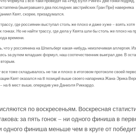
 что Формула 1 все-таки проведет на «Ред Булл Ринге» две гонки подряд,
стаппена (выигравшего два последних австрийских Гран При) наверняка
Даниил Квят, скорее, призадумался.
трассу, где россиянин выступал столь же плохо и даже хуже – взять хотя
х гонках. Но не найти трассу, где дела у Квята шли бы столь же плохо на 
иода времени.
ь, что у россиянина на Шпильберг какая-нибудь неизлечимая аллергия. Из
десь за рулем младших формул, наш соотечественник выиграл две. В ост
 вторым.
 все тоже складывалось не так и плохо: в итоговом протоколе своей перв
ации Квят оказался на 8 позиций выше своего напарника Жана-Эрика Вер
– на 6 мест выше, опередив уже Даниэля Риккардо.
исляются по воскресеньям. Воскресная статисти
акова: за пять гонок – ни одного финиша в перв
и одного финиша меньше чем в круге от победит