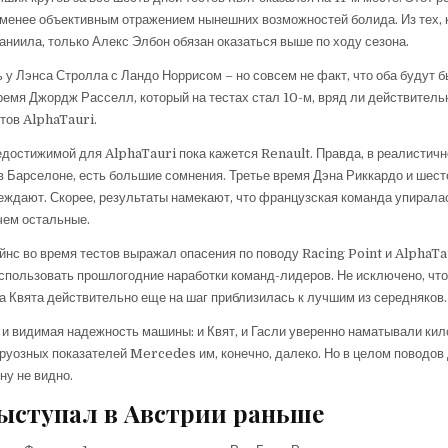
менее объективным отражением нынешних возможностей болида. Из тех, 
ниила, только Алекс Элбон обязан оказаться выше по ходу сезона.
 у Лэнса Стролла с Ландо Норрисом – но совсем не факт, что оба будут 
время Джордж Расселл, который на тестах стал 10-м, вряд ли действитель
тов AlphaTauri.
едостижимой для AlphaTauri пока кажется Renault. Правда, в реалистичн
 в Барселоне, есть большие сомнения. Третье время Дэна Риккардо и шест
еждают. Скорее, результаты намекают, что французская команда упирала
 чем остальные.
нс во время тестов выражал опасения по поводу Racing Point и AlphaTau
 использовать прошлогодние наработки команд-лидеров. Не исключено, чт
да Квята действительно еще на шаг приблизилась к лучшим из середняков.
и видимая надежность машины: и Квят, и Гасли уверенно наматывали ки
труозных показателей Mercedes им, конечно, далеко. Но в целом поводов
ну не видно.
выступал в Австрии раньше