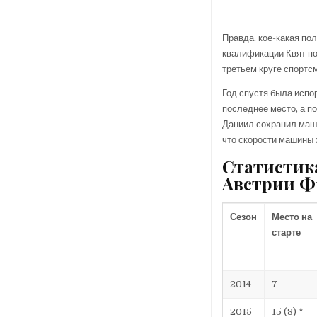
Правда, кое-какая по
квалификации Квят поп
третьем круге спортс
Год спустя была испо
последнее место, а п
Даниил сохранил маши
что скорости машины 
Статистик
Австрии Ф
Сезон
Место на
старте
2014
7
2015
15 (8) *