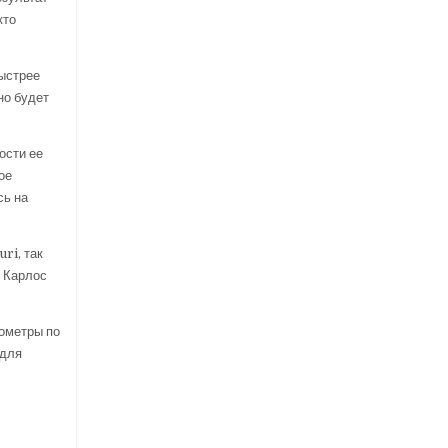
кто
быстрее
но будет
ости ее
ое
сь на
ri, так
о Карлос
лометры по
 для