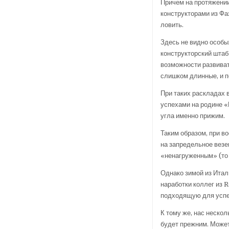
Причем на протяжении
конструкторами из Ф
ловить.
Здесь не видно особы
конструкторский штаб
возможности развиват
слишком длинные, и п
При таких раскладах 
успехами на родине «
угла именно прижим.
Таким образом, при в
на запредельное везе
«ненагруженным» (то
Однако зимой из Итал
наработки коллег из 
подходящую для успе
К тому же, нас неско
будет прежним. Может