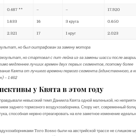
0.487 **
–
–
17.920
1.633
16
3 круга
0.650
2.321
17
1 круг
2.023
результат, но был оштрафован за замену мотора
 результат, но стартовал с пит-лейна из-за замены шасси после аварии
тимо медленнее лучших времен двух первых сегментов, поэтому более
ание Квята от лучшего времени первого сегмента (единственного, в 
) – 1.462
пективы у Квята в этом году
правдывали невысокий темп Даниила Квята одной маленькой, но неприят
ием заднего тормозного воздухозаборника. Спору нет, современный боли
ука, способная нервно отреагировать на еле заметное изменение идеаль
здухозаборниками Toro Rosso были на австрийской трассе не слишком ш