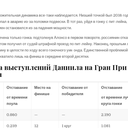
ложительная динамика все-таки наблюдается. Низшей точкой был 2016 год,
ал в аварию из-за поломки подвески. В тот раз, уйдя в гонку с пит-лейна,
мен остановился из-за падения мощности.
рчена только гонка: подтолкнув Алонсо в первом повороте, россиянин отк
отом получил от судей штрафной проезд по пит-лейну. Наконец, прошлым
ну в целости по ходу всего гоночного уик-энда. Единственной проблемой
хватило лишь на финиш в середине второй десятки.
а выступлений Даниила на Гран При
1
Отставание
Место на
Отставание от
Отставание
финише
победителя
от времени
от времени л
поула
круга гонки
0.860
—
—
2.190
0.239
12
1 круг
1.081