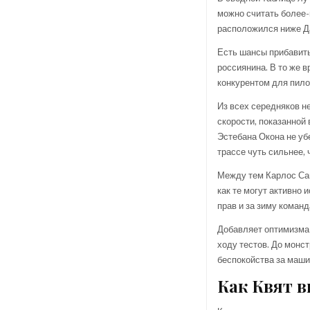
можно считать более-
расположился ниже Да
Есть шансы прибавить
россиянина. В то же 
конкурентом для пило
Из всех середняков н
скорости, показанной
Эстебана Окона не уб
трассе чуть сильнее,
Между тем Карлос Сай
как те могут активно
прав и за зиму коман
Добавляет оптимизма 
ходу тестов. До монс
беспокойства за маши
Как Квят 