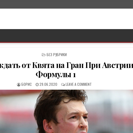
P
БЕЗ РУБРИКИ
O
ждать от Квята на Гран При Австри
S
T
Формулы 1
E
D
БОРИС
29.06.2020
LEAVE A COMMENT
I
N