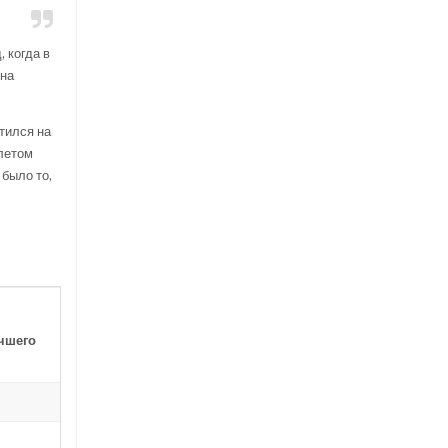
 когда в
 на
атился на
 летом
 было то,
учшего