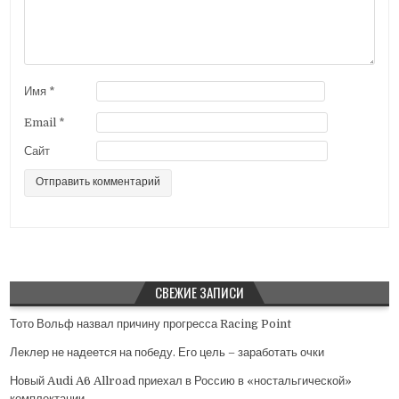
з
а
п
и
Имя
*
с
Email
*
я
Сайт
м
СВЕЖИЕ ЗАПИСИ
Тото Вольф назвал причину прогресса Racing Point
Леклер не надеется на победу. Его цель – заработать очки
Новый Audi A6 Allroad приехал в Россию в «ностальгической»
комплектации