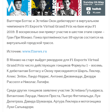
Валттери Боттас и Эстебан Окон дебютируют в виртуальном
чемпионате F1 Esports Virtual Grand Prix на базе игры F1
2019. В воскресенье они примут участие в шестом этапе серии –
Гран При Монако. Гонка протяжённостью 39 кругов состоится на
виртуальной городской трассе.
Источник:
www.f1news.ru
В Монако на старт выйдет рекордное для F1 Esports Virtual
Grand Prix число действующих гонщиков Формулы 1 – восемь.
К дебютантам Боттасу и Окону присоединятся Шарль Леклер,
Алекс Элбон, Ландо Норрис, Антонио Джовинацци, Джордж
Расселл и Николас Латифи.
Среди других гонщиков заявлено участие Эстебана Гутьерреса,
Витантонио Лиуцци, Николя Проста, Пьетро Фиттипальди, Луи
Делетраза, Давида Шумахера, Артура Леклера и мотогонщика
Луки Сальвадори.