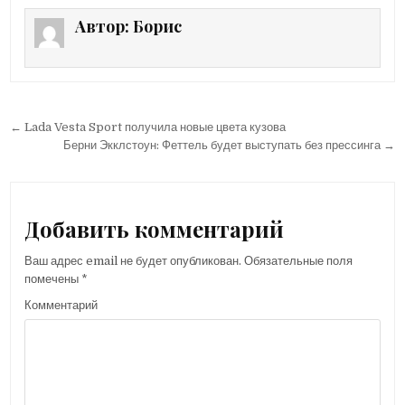
Автор:
Борис
← Lada Vesta Sport получила новые цвета кузова
Н
Берни Экклстоун: Феттель будет выступать без прессинга →
а
в
и
Добавить комментарий
г
Ваш адрес email не будет опубликован.
Обязательные поля
а
помечены
*
ц
Комментарий
и
я
п
о