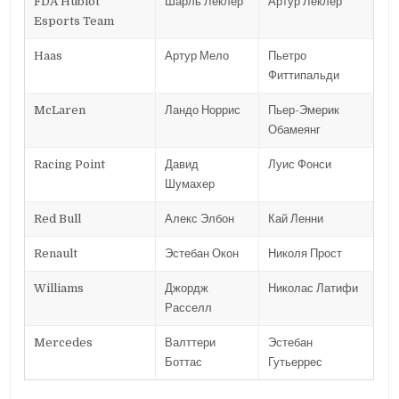
FDA Hublot
Шарль Леклер
Артур Леклер
Esports Team
Haas
Артур Мело
Пьетро
Фиттипальди
McLaren
Ландо Норрис
Пьер-Эмерик
Обамеянг
Racing Point
Давид
Луис Фонси
Шумахер
Red Bull
Алекс Элбон
Кай Ленни
Renault
Эстебан Окон
Николя Прост
Williams
Джордж
Николас Латифи
Расселл
Mercedes
Валттери
Эстебан
Боттас
Гутьеррес