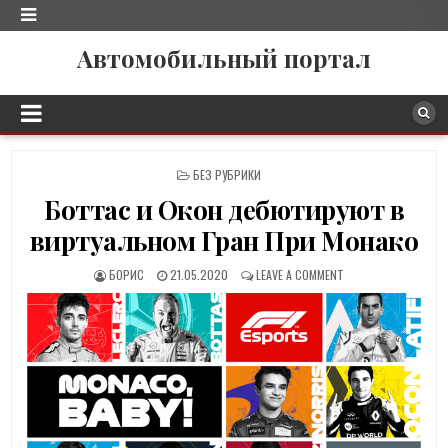
Автомобильный портал
P
БЕЗ РУБРИКИ
O
Боттас и Окон дебютируют в
S
T
виртуальном Гран При Монако
E
D
БОРИС
21.05.2020
LEAVE A COMMENT
I
N