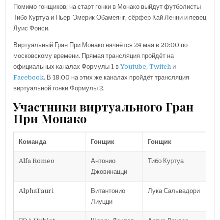
Помимо гонщиков, на старт гонки в Монако выйдут футболисты
Тибо Куртуа и Пьер-Эмерик Обамеянг, сёрфер Кай Ленни и певец
Луис Фонси.
Виртуальный Гран При Монако начнётся 24 мая в 20:00 по
московскому времени. Прямая трансляция пройдёт на
официальных каналах Формулы 1 в
Youtube
,
Twitch
и
Facebook
. В 18:00 на этих же каналах пройдёт трансляция
виртуальной гонки Формулы 2.
Участники виртуального Гран
При Монако
Команда
Гонщик
Гонщик
Alfa Romeo
Антонио
Тибо Куртуа
Джовинацци
AlphaTauri
Витантонио
Лука Сальвадори
Лиуцци