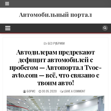
Автомобильный портал
P
БЕЗ РУБРИКИ
O
Автодилерам предрекают
S
T
дефицит автомобилей с
E
D
пробегом — Автопортал Tvoe-
I
avto.com — всё, что связано с
N
твоим авто!
БОРИС
30.05.2020
LEAVE A COMMENT