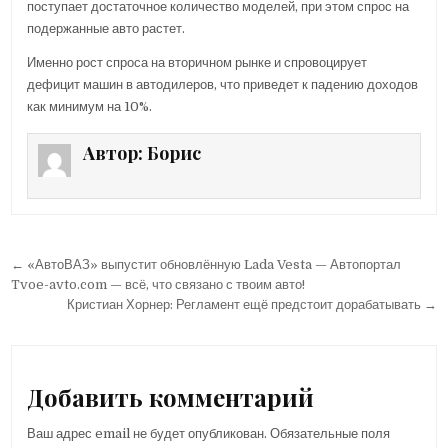
поступает достаточное количество моделей, при этом спрос на
подержанные авто растет.
Именно рост спроса на вторичном рынке и спровоцирует
дефицит машин в автодилеров, что приведет к падению доходов
как минимум на 10%.
Автор:
Борис
← «АвтоВАЗ» выпустит обновлённую Lada Vesta — Автопортал
Н
Tvoe-avto.com — всё, что связано с твоим авто!
а
Кристиан Хорнер: Регламент ещё предстоит дорабатывать →
в
и
г
Добавить комментарий
а
Ваш адрес email не будет опубликован.
Обязательные поля